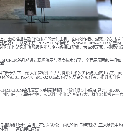
CES）上，重磅推出两款“不妥协” 的迷你主机：面向创作者、游戏玩家、远程
0 处理器）；以及荣获 “2026年CES创新奖” 的MS-02 Ultra-285 HX机型的
tra，这款4.8升AI迷你工作站凭借旗舰级性能与企业级接口配置，为游戏玩家、视频剪辑
MINISFORUM铭凡将通过现场演示与深度技术分享，全面展示两款主机如
率。
携手打造专为下一代 人工智能生产力与性能需求的优化级PC解决方案。包
AI X1 Pro-470与MS-02 Ultra如何简化复杂的AI任务、提升实时性
。” MINISFORUM铭凡董事长姜瑞静强调，“我们将专业级AI 算力、4K/8K
企业用户，无需在空间、灵活性与性能之间做取舍，就能轻松搭建一套
HX470处理器的旗舰级AI迷你主机，在远程办公、内容创作与游戏娱乐三大场景中均
通体验；丰富的接口配置