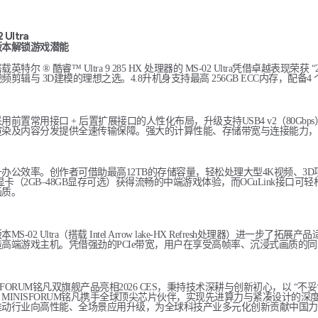
 Ultra
版本解锁游戏潜能
载英特尔 ® 酷睿™ Ultra 9 285 HX 处理器的 MS-02 Ultra凭借卓越
频剪辑与 3D建模的理想之选。4.8升机身支持最高 256GB ECC内存，配备4
用前置常用接口 + 后置扩展接口的人性化布局，升级支持USB4 v2（80Gbp
渲染及内容分发提供全速传输保障。强大的计算性能、存储带宽与连接能力，
办公效率。创作者可借助最高12TB的存储容量，轻松处理大型4K视频、3D项目及
M显卡（2GB–48GB显存可选）获得流畅的中端游戏体验，而OCuLink接口可轻松连接
画质。
本MS-02 Ultra（搭载 Intel Arrow lake-HX Refresh处理
造高端游戏主机。凭借强劲的PCIe带宽，用户在享受高帧率、沉浸式画质的
ISFORUM铭凡双旗舰产品亮相2026 CES，秉持技术深耕与创新初心，以 
MINISFORUM铭凡携手全球顶尖芯片伙伴，实现先进算力与紧凑设计的
推动行业向高性能、全场景应用升级，为全球科技产业多元化创新贡献中国力