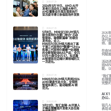
2026.07.29
2026年5月19日，AMD AI开
发者日活动在上海盛大举行，
AMD董事会主席及首席执行
官苏姿丰博士亲临现场并发表
2026.07.29
5月8日，MINISFORUM铭凡
202
联合英特尔在厦门举办“芯启
办公人群
智能体，端侧新篇章”的联合
迭代款
发布会。会上，
师、
MINISFORUM铭凡推出了基
于第三代英特尔®酷睿™Ultra
和第三代英特尔酷睿™处理器
在由M
的全新智能体NAS产品：全闪
何赋
S5与七盘位全闪 S7，标志着
AI智能体在边缘计算领域的又
活动还
一次进化。
括MI
能，
2026.07.29
“我们
MINISFORUM铭凡亮相2026
处理
AMD渠道生态大会，全矩阵
完整
智能体算力，驱动端侧 AI 新
范式。
AI X1
办公、
2026.05.09
铭凡A
3月22日，智汇金陵·AI开源人
表现
才峰会暨魔搭开发者大会在南