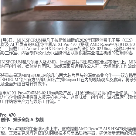
6年1月6日，MINISFORUM铭凡于拉斯维加斯的2026年国际消费电子展（
及 AI 开发者的AI迷你主机AI X1 Pro-470（搭载 AMD Ryzen™ AI 9 HX47
——搭载 Intel Arrow lake-HX Refresh 处理器的全新MS-02 Ul
摄影工作室、内容制作公司及小型媒体团队提供媲美全塔主机级的使用体验。
INISFORUM铭凡创始人及AMD、Intel高管共同出席的联合发布活动上，
能内容创作者、媒体制作团队、游戏玩家及远程办公人群，大幅优化工作流效
将重点呈现MINISFORUM铭凡与两大芯片巨头的深度商业合作——双方
NISFORUM 铭凡官方品牌店知名主播Reagan Li在内的现场观众及嘉宾，将亲身体验
以及全面升级日常计算效率。
要用AI X1 Pro-470与MS-02 Ultra两款产品，打破‘迷你即妥协’的行业偏见
能力与企业级连接性融入紧凑机身之中。这意味着，创作者、游戏玩家与现代
的工作站级生产力与娱乐工作流。”
 Pro-470
创作、娱乐全能 AI 旗舰
I X1 Pro-470即将在全球同步上市。这款搭载AMD Ryzen™ AI 9 
卓越。其双麦克风阵列搭配AI降噪技术与高品质扬声器，确保清晰流畅的沟