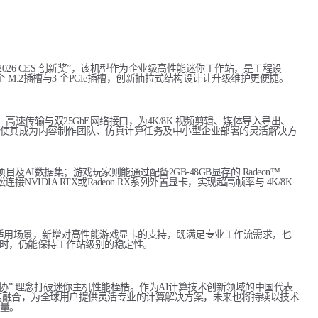
表现荣获 “2026 CES 创新奖”，该机型作为企业级高性能迷你工作站，是工程设
 个 M.2插槽与3 个PCIe插槽，创新抽拉式结构设计让升级维护更便捷。
s）高速传输与双25GbE网络接口，为4K/8K 视频剪辑、媒体导入导出、
使其成为内容制作团队、仿真计算任务及中小型企业部署的灵活解决方
AI数据集；游戏玩家则能通过配备2GB-48GB显存的 Radeon™
NVIDIA RTX或Radeon RX系列外置显卡，实现超高帧率与 4K/8K
器）进一步了拓展产品适用场景，新增对高性能游戏显卡的支持，既满足专业工作流需求，也
同时，仍能保持工作站级别的稳定性。
“不妥协” 理念打破迷你主机性能桎梏。作为AI计算技术创新领域的中国代表
深度融合，为全球用户提供灵活专业的计算解决方案，未来也将持续以技术
量。