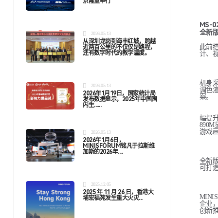
京隆重举行
MS-02
全新
2026.05.13
从深圳龙岗到海丰红城，跨越
此前搭
近两百公里的不仅仅是路程，
还有数字时代的教学温度。
计、视
机身采
2026.05.13
调色
2026年1月19日，国家统计局
案。
发布数据显示，2025年中国国
内生......
幅提升
890
游戏
2026.05.13
2026年1月6日，
MINISFORUM铭凡于拉斯维
加斯的2026年....
全新版
可打
2025.12.05
2025 年 11 月 26 日，香港大
MIN
埔宏福苑发生重大火灾...
企业，
创新