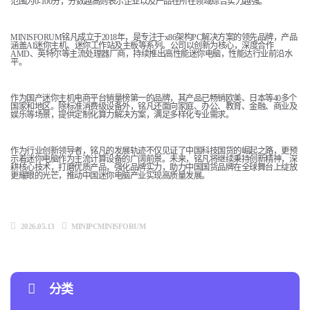
范围为0-100分，分数越高则表示企业以及产品在所在领域综合实力越强。
MINISFORUM铭凡成立于2018年，是专注于x86架构PC解决方案的领先品牌，产品
涵盖AI迷你主机、迷你工作站及主板等系列。公司以创新为核心，深度合作
AMD、英特尔等主流处理器厂商，持续推出高性能迷你电脑，性能达行业前沿水
平。
作为国产迷你主机电商平台销量榜第一的品牌，其产品已畅销欧美、日本等40多个
国家和地区。除标准消费级设备外，铭凡还面向家庭、办公、教育、金融、商业及
娱乐等场景，提供定制化算力解决方案，满足多样化专业需求。
作为行业创新领导者，铭凡的发展轨迹不仅见证了中国科技国货的崛起之路，更预
示着迷你电脑作为主流计算设备的广阔前景。未来，铭凡将继续秉持创新精神，深
耕核心技术，打磨优质产品，强化品牌实力，助力中国国货品牌在全球舞台上绽放
更耀眼的光芒，推动中国迷你电脑产业实现高质量发展。
2026.05.13
MINIPCMINISFORUM
分类