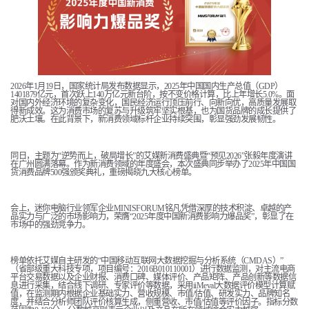
2026年1月19日，国家统计局发布数据显示，2025年中国国内生产总值（GDP）
1401879亿元，首次跃上140万亿元新台阶，按不变价格计算，比上年增长5.0%。面
对国内外经济环境的复杂变化，国民经济运行顶压前行、向新向优，高质量发展取
得新成效。这为消费市场的复苏与升级筑牢坚实根基，也为国货品牌的成长提供了
肥沃土壤。在此背景下，新消费领域标杆企业持续突围，彰显强劲发展韧性。
同日，主题为“逆势而上，破局增长”的艾媒新消费盛典暨“预见2026”张毅年度演讲
在广州圆满落幕。作为新消费领域的年度盛会，本次盛典同步举办了2025年中国国
货消费品牌500强颁奖典礼，重磅揭晓九大核心榜单。
会上，迷你电脑行业领军企业MINISFORUM铭凡凭借深厚的技术积淀、卓越的产
品实力与广泛的市场影响力，荣膺“2025年度中国新消费影响力爆品奖”，彰显了在
市场中的强劲竞争力。
榜单依托艾媒自主研发的“中国移动互联网大数据挖掘与分析系统（CMDAS）”
（省部级重大科技专项，项目编号：2016B010110001）进行数据监测，对主流电商
平台交易数据以及企业财报、消费口碑、媒体评价、产品矩阵、产品创新等数据信
息进行采集，结合线下调研、专家评价等数据，采用iiMeval大数据评价模型计算赋
值，在监测期内根据企业基础实力、营收规模、市值/估值、研发实力、品牌知名
度，并结合分析师团队评价核算生成，侧重营收、市值/估值等评价因子。指标分数