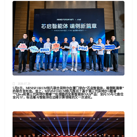
2026.07.29
5月8日，MINISFORUM铭凡联合英特尔在厦门举办“芯启智能体，端侧新篇章”
的联合发布会。会上，MINISFORUM铭凡推出了基于第三代英特尔®酷睿
™Ultra和第三代英特尔酷睿™处理器的全新智能体NAS产品：全闪 S5与七盘位
全闪 S7，标志着AI智能体在边缘计算领域的又一次进化。