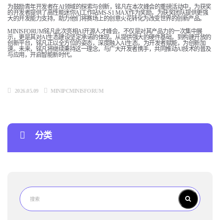
为鼓励青年开发者在AI领域的探索与创新，铭凡在本次峰会的重磅活动中，为获奖
的开发者提供了高性能迷你AI工作站MS-S1 MAX作为奖励，为获奖团队提供更强
大的开发能力支持，助力他们将赛场上的创意火花转化为改变世界的创新产品。
MINISFORUM铭凡此次亮相AI开源人才峰会，不仅是对其产品力的一次集中展
示，更是其对AI生态建设坚定承诺的体现。从提供强大的硬件基础，到构建开放的
创新平台，铭凡正以全方位的姿态，深度融入AI生态，为开发者赋能，为创新加
速。未来，铭凡将继续秉持这一理念，与广大开发者携手，共同推动AI技术的普及
与应用，开启智能新时代。
2026.05.09
MINIPCMINISFORUM
分类