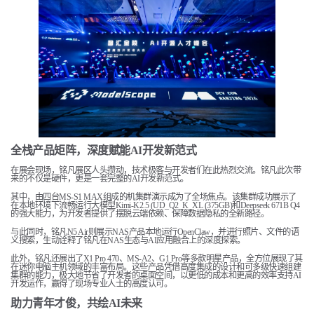
全栈产品矩阵，深度赋能AI开发新范式
在展会现场，铭凡展区人头攒动，技术极客与开发者们在此热烈交流。铭凡此次带
来的不仅是硬件，更是一套完整的AI开发新范式。
其中，由四台MS-S1 MAX组成的机集群演示成为了全场焦点。该集群成功展示了
在本地环境下流畅运行大模型Kimi-K2.5 (UD_Q2_K_XL (375GB)和Deepseek 671B Q4
的强大能力，为开发者提供了摆脱云端依赖、保障数据隐私的全新路径。
与此同时，铭凡N5 Air则展示NAS产品本地运行OpenClaw，并进行照片、文件的语
义搜索，生动诠释了铭凡在NAS生态与AI应用融合上的深度探索。
此外，铭凡还展出了X1 Pro 470、MS-A2、G1 Pro等多款明星产品，全方位展现了其
在迷你电脑主机领域的丰富布局。这些产品凭借高度集成的设计和可多级快速组建
集群的能力，极大地节省了开发者的桌面空间，以更低的成本和更高的效率支持AI
开发运作，赢得了现场专业人士的高度认可。
助力青年才俊，共绘AI未来