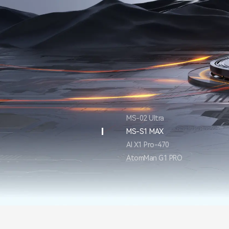
MS-02 Ultra
MS-S1 MAX
AI X1 Pro-470
AtomMan G1 PRO