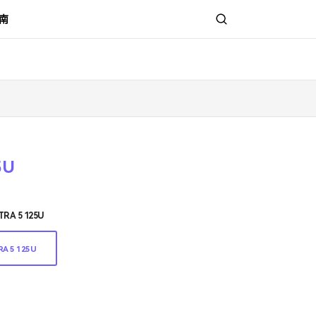
南
5U
TRA 5 125U
RA 5 125U