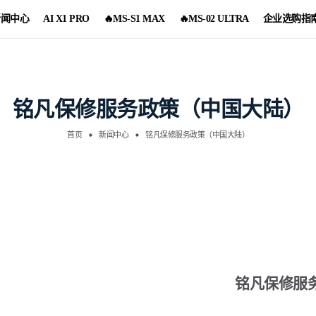
新闻中心
AI X1 PRO
🔥MS-S1 MAX
🔥MS-02 ULTRA
企业选购指
铭凡保修服务政策（中国大陆）
首页
新闻中心
铭凡保修服务政策（中国大陆）
铭凡保修服