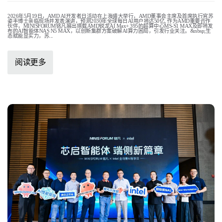
2026年5月19日，AMD AI开发者日活动在上海盛大举行，AMD董事会主席及首席执行官苏
姿丰博士亲临现场并发表演讲，预测2030年全球每日AI用户将达50亿, 作为AMD重要合作
伙伴，MINISFORUM铭凡展出搭载AMD锐龙AI Max+ 395的超算中心MS-S1 MAX及即将发
布的AI智能体NAS N5 MAX，以创新集群方案破解AI算力困局，引发行业关注。&nbsp;生
态赋能显实力，苏...
阅读更多