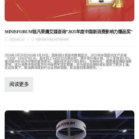
MINISFORUM铭凡荣膺艾媒咨询“2025年度中国新消费影响力爆品奖”
2026.05.13
MINISFORUM MINIPC
2026年1月29日2026年1月19日，国家统计局发布数据显示，2025年中国国内生产总值
（GDP）1401879亿元，首次跃上140万亿元新台阶，按不变价格计算，比上年增长5.0%。
面对国内外经济环境的复杂变化，国民经济运行顶压前行、向新向优，高质量发展取得新
成效。这为消费市场的复苏与升级筑牢坚实根基，也为国货品牌的成长提供了肥沃土壤。
在此背景下，新消费领域标杆企业持续突围，彰显强劲发展韧性。...
阅读更多