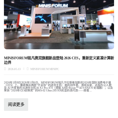
MINISFORUM铭凡携双旗舰新品登陆 2026 CES，重新定义紧凑计算新
边界
2026.05.13
MINISFORUM MINIPC
2026年1月8日2026年1月6日，MINISFORUM铭凡于拉斯维加斯的2026年国际消费电子展
（CES）上，重磅推出两款“不妥协” 的迷你主机：面向创作者、游戏玩家、远程办公人群
及 AI 开发者的AI迷你主机AI X1 Pro-470（搭载 AMD Ryzen™ AI 9 HX470 处理器）；以及
荣获 “2026年CES创新奖” 的MS-02 Ultra-285 HX机型的迭代款——搭载 ...
阅读更多